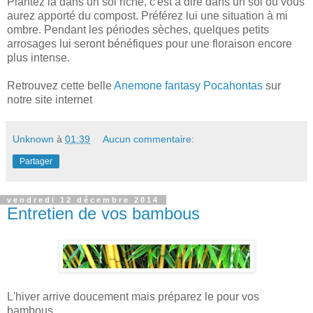
Plantez la dans un sol riche, c'est à dire dans un sol où vous
aurez apporté du compost. Préférez lui une situation à mi
ombre. Pendant les périodes sèches, quelques petits
arrosages lui seront bénéfiques pour une floraison encore
plus intense.
Retrouvez cette belle
Anemone fantasy Pocahontas
sur
notre site internet
Unknown
à
01:39
Aucun commentaire:
Partager
vendredi 12 décembre 2014
Entretien de vos bambous
L'hiver arrive doucement mais préparez le pour vos
bambous.